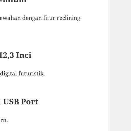
ewahan dengan fitur reclining
2,3 Inci
gital futuristik.
i USB Port
rn.