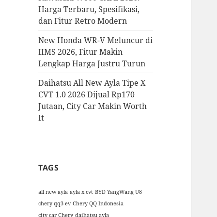
Harga Terbaru, Spesifikasi,
dan Fitur Retro Modern
New Honda WR-V Meluncur di
IIMS 2026, Fitur Makin
Lengkap Harga Justru Turun
Daihatsu All New Ayla Tipe X
CVT 1.0 2026 Dijual Rp170
Jutaan, City Car Makin Worth
It
TAGS
all new ayla
ayla x cvt
BYD YangWang U8
chery qq3 ev
Chery QQ Indonesia
city car Chery
daihatsu ayla