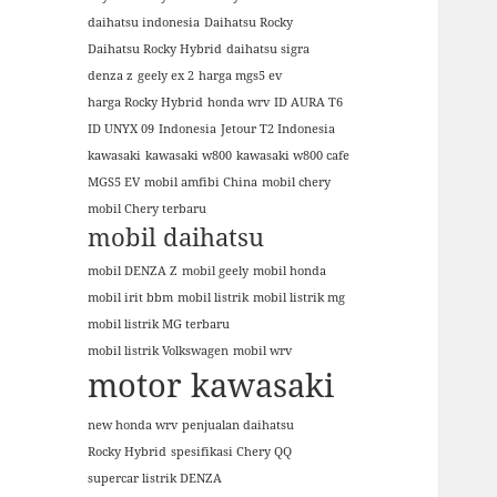
daihatsu indonesia
Daihatsu Rocky
Daihatsu Rocky Hybrid
daihatsu sigra
denza z
geely ex 2
harga mgs5 ev
harga Rocky Hybrid
honda wrv
ID AURA T6
ID UNYX 09
Indonesia
Jetour T2 Indonesia
kawasaki
kawasaki w800
kawasaki w800 cafe
MGS5 EV
mobil amfibi China
mobil chery
mobil Chery terbaru
mobil daihatsu
mobil DENZA Z
mobil geely
mobil honda
mobil irit bbm
mobil listrik
mobil listrik mg
mobil listrik MG terbaru
mobil listrik Volkswagen
mobil wrv
motor kawasaki
new honda wrv
penjualan daihatsu
Rocky Hybrid
spesifikasi Chery QQ
supercar listrik DENZA