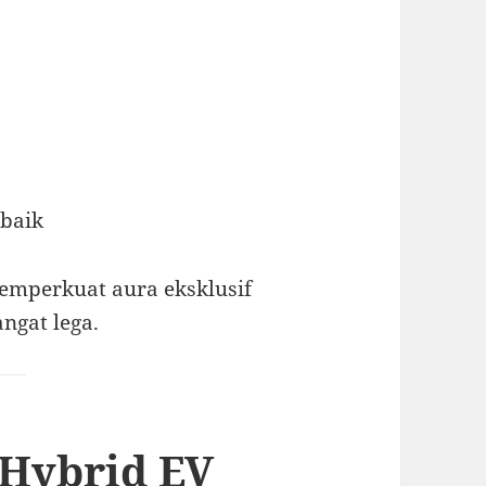
 baik
memperkuat aura eksklusif
ngat lega.
 Hybrid EV